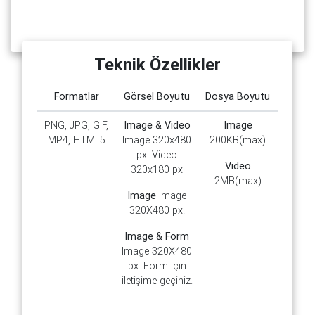
Teknik Özellikler
Formatlar
Görsel Boyutu
Dosya Boyutu
PNG, JPG, GIF,
Image & Video
Image
MP4, HTML5
Image 320x480
200KB(max)
px. Video
Video
320x180 px
2MB(max)
Image
Image
320X480 px.
Image & Form
Image 320X480
px. Form için
iletişime geçiniz.