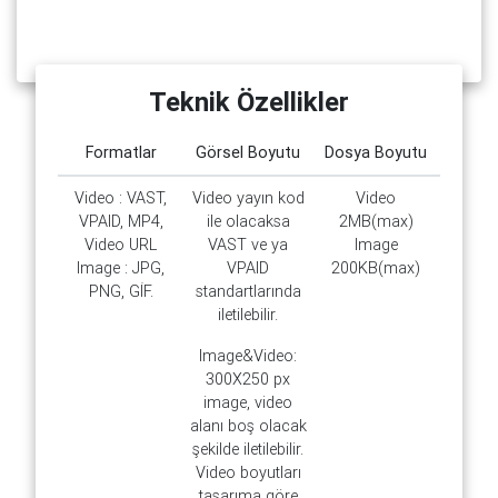
Teknik Özellikler
Formatlar
Görsel Boyutu
Dosya Boyutu
Video : VAST,
Video yayın kod
Video
VPAID, MP4,
ile olacaksa
2MB(max)
Video URL
VAST ve ya
Image
Image : JPG,
VPAID
200KB(max)
PNG, GİF.
standartlarında
iletilebilir.
Image&Video:
300X250 px
image, video
alanı boş olacak
şekilde iletilebilir.
Video boyutları
tasarıma göre