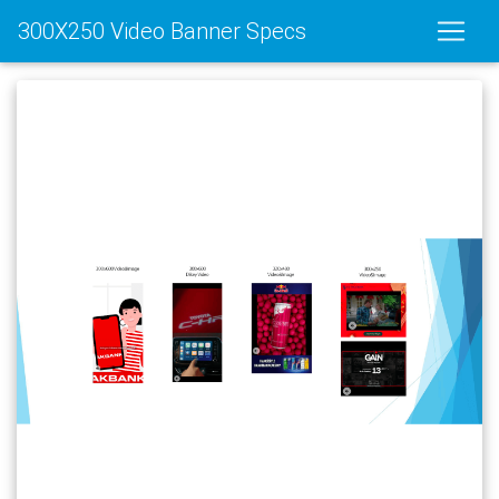
300X250 Video Banner Specs