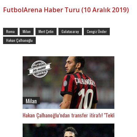
FutbolArena Haber Turu (10 Aralık 2019)
Roma
Milan
Mert Çetin
Galatasaray
Cengiz Ünder
Hakan Çalhanoğlu
Milan
Hakan Çalhanoğlu’ndan transfer itirafı! "Teklif vardı"