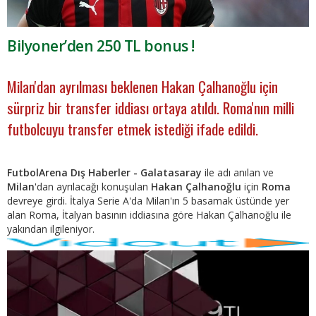
Bilyoner’den 250 TL bonus !
Milan'dan ayrılması beklenen Hakan Çalhanoğlu için
sürpriz bir transfer iddiası ortaya atıldı. Roma'nın milli
futbolcuyu transfer etmek istediği ifade edildi.
FutbolArena Dış Haberler - Galatasaray
ile adı anılan ve
Milan
'dan ayrılacağı konuşulan
Hakan Çalhanoğlu
için
Roma
devreye girdi. İtalya Serie A'da Milan'ın 5 basamak üstünde yer
alan Roma, İtalyan basının iddiasına göre Hakan Çalhanoğlu ile
yakından ilgileniyor.