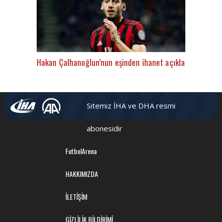
Hakan Çalhanoğlun’nun eşinden ihanet açıklaması " Beni
Sitemiz İHA ve DHA resmi
abonesidir
FutbolArena
HAKKIMIZDA
İLETİŞİM
GİZLİLİK BİLDİRİMİ